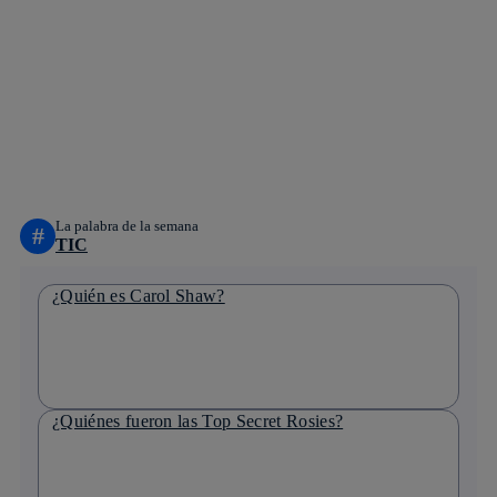
Copiar enlace
Copiar enlace
facebook
twitter
whatsapp
linkedin
La palabra de la semana
#
TIC
¿Quién es Carol Shaw?
¿Quiénes fueron las Top Secret Rosies?