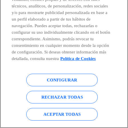
técnicos, analíticos, de personalización, redes sociales
y/o para mostrarte publicidad personalizada en base a
CONTACTO
un perfil elaborado a partir de tus hábitos de
navegación. Puedes aceptar todas, rechazarlas o
configurar su uso individualmente clicando en el botón
Países y Unidades emergentes
correspondiente. Asimismo, podrás revocar tu
consentimiento en cualquier momento desde la opción
de configuración. Si deseas obtener información más
Canal de Denuncias
detallada, consulta nuestra
Política de Cookies
Centro Global Transparencia
CONFIGURAR
RECHAZAR TODAS
© Telefónica S.A.
Configurar cookies
Política de cookies
Aviso legal
ACEPTAR TODAS
Accesibilidad
Política de privacidad