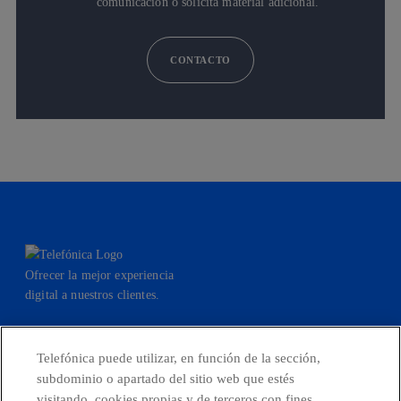
comunicación o solicita material adicional.
CONTACTO
Ofrecer la mejor experiencia
digital a nuestros clientes.
Telefónica puede utilizar, en función de la sección,
subdominio o apartado del sitio web que estés
facebook
linkedin
twitter
instagram
youtube
visitando, cookies propias y de terceros con fines