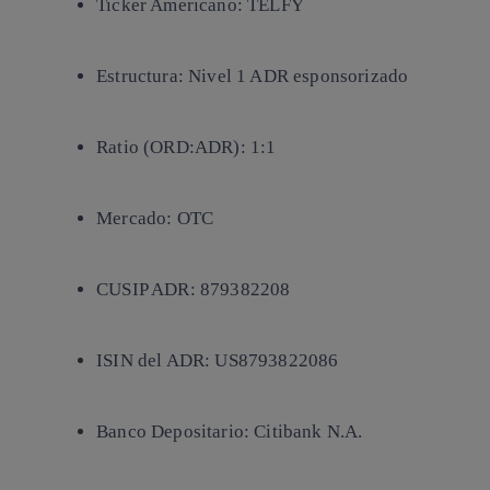
Ticker Americano:
TELFY
Estructura:
Nivel 1 ADR esponsorizado
Ratio (ORD:ADR):
1:1
Mercado:
OTC
CUSIP ADR:
879382208
ISIN del ADR:
US8793822086
Banco Depositario:
Citibank N.A.