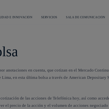
Saltar
al
contenido
principal
LIDAD E INNOVACIÓN
SERVICIOS
SALA DE COMUNICACIÓN
olsa
por anotaciones en cuenta, que cotizan en el
Mercado Continu
e Lima, en esta última bolsa a través de
American Depositary 
a
cotización de las acciones de Telefónica hoy
, así como accede
er el precio de la acción y el volumen de acciones negociado 