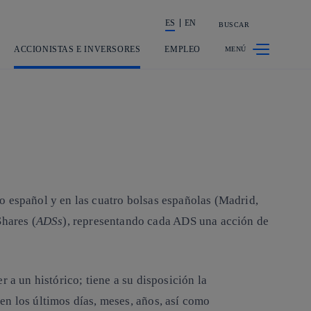
ES
EN
BUSCAR
La acción en accionistas e inversores
ACCIONISTAS E INVERSORES
EMPLEO
o
español y en las cuatro bolsas españolas (Madrid,
Shares
(
ADSs
), representando cada ADS una acción de
r a un histórico; tiene a su disposición la
en los últimos días, meses, años, así como