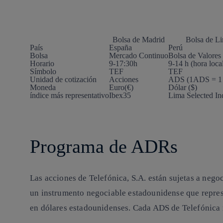
Bolsa de Madrid
Bolsa de L
País
España
Perú
Bolsa
Mercado Continuo
Bolsa de Valores
Horario
9-17:30h
9-14 h (hora loca
Símbolo
TEF
TEF
Unidad de cotización
Acciones
ADS (1ADS = 1 
Moneda
Euro(€)
Dólar ($)
índice más representativo
Ibex35
Lima Selected In
Programa de ADRs
Las acciones de Telefónica, S.A. están sujetas a neg
un instrumento negociable estadounidense que repres
en dólares estadounidenses. Cada ADS de Telefónica r