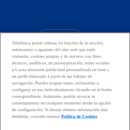
facebook
linkedin
twitter
instagram
youtube
CONTACTO
Telefónica puede utilizar, en función de la sección,
subdominio o apartado del sitio web que estés
visitando, cookies propias y de terceros con fines
técnicos, analíticos, de personalización, redes sociales
Telefónica en redes sociales
y/o para mostrarte publicidad personalizada en base a
un perfil elaborado a partir de tus hábitos de
Canal de Denuncias
navegación. Puedes aceptar todas, rechazarlas o
configurar su uso individualmente clicando en el botón
correspondiente. Asimismo, podrás revocar tu
Centro Global Transparencia
consentimiento en cualquier momento desde la opción
de configuración. Si deseas obtener información más
detallada, consulta nuestra
Política de Cookies
© Telefónica S.A.
Configurar cookies