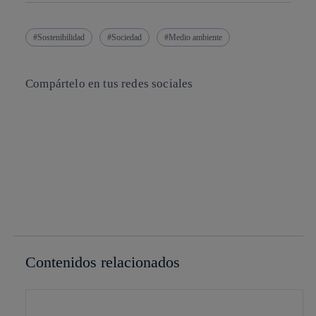
Sostenibilidad
Sociedad
Medio ambiente
Compártelo en tus redes sociales
Copiar enlace
Copiar enlace
facebook
twitter
whatsapp
linkedin
Contenidos relacionados