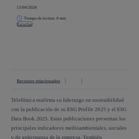
15/06/2026
Tiempo de lectura: 6 min
Escuchar
Copiar enlace
Copiar enlace
facebook
twitter
whatsapp
linkedin
Recursos relacionados
Telefónica reafirma su liderazgo en sostenibilidad
con la publicación de su
ESG Profile 2025
y
el ESG
Data Book 2025
. Estas publicaciones presentan los
principales indicadores medioambientales, sociales
y de gobernanza de la empresa. También