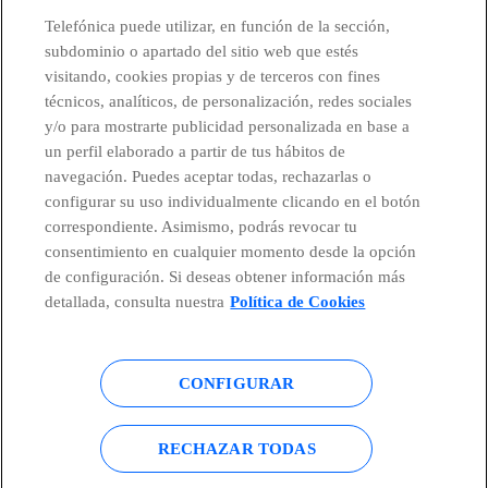
CONTACTO
Telefónica puede utilizar, en función de la sección,
subdominio o apartado del sitio web que estés
visitando, cookies propias y de terceros con fines
técnicos, analíticos, de personalización, redes sociales
Telefónica en redes sociales
y/o para mostrarte publicidad personalizada en base a
un perfil elaborado a partir de tus hábitos de
Canal de Denuncias
navegación. Puedes aceptar todas, rechazarlas o
configurar su uso individualmente clicando en el botón
correspondiente. Asimismo, podrás revocar tu
Centro Global Transparencia
consentimiento en cualquier momento desde la opción
de configuración. Si deseas obtener información más
detallada, consulta nuestra
Política de Cookies
© Telefónica S.A.
Configurar cookies
CONFIGURAR
Política de cookies
Aviso legal
Accesibilidad
Política de privacidad
RECHAZAR TODAS