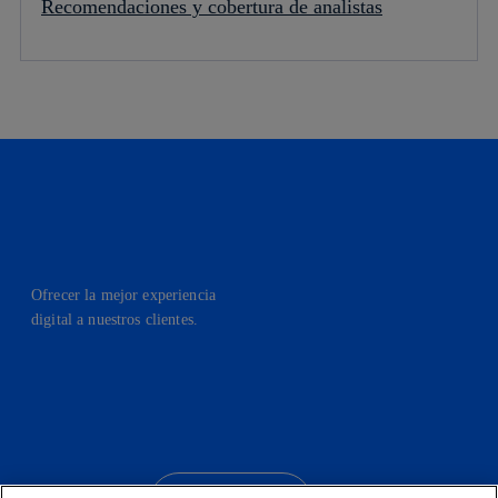
Recomendaciones y cobertura de analistas
Ofrecer la mejor experiencia
digital a nuestros clientes.
facebook
linkedin
twitter
instagram
youtube