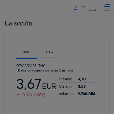
Saltar al
La acción en accionistas e invers
contenido
ES
EN
principal
BUSCAR
La acción
En el gráfico a que hay a continuación, puedes leer el dato