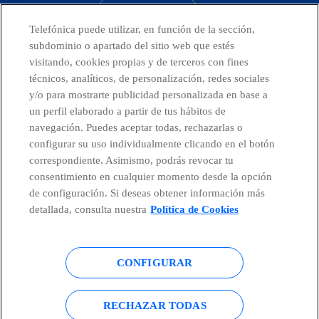
CONTACTO
Telefónica puede utilizar, en función de la sección,
subdominio o apartado del sitio web que estés
visitando, cookies propias y de terceros con fines
técnicos, analíticos, de personalización, redes sociales
Telefónica en redes sociales
y/o para mostrarte publicidad personalizada en base a
un perfil elaborado a partir de tus hábitos de
Canal de Denuncias
navegación. Puedes aceptar todas, rechazarlas o
configurar su uso individualmente clicando en el botón
correspondiente. Asimismo, podrás revocar tu
Centro Global Transparencia
consentimiento en cualquier momento desde la opción
de configuración. Si deseas obtener información más
detallada, consulta nuestra
Política de Cookies
© Telefónica S.A.
Configurar cookies
CONFIGURAR
Política de cookies
Aviso legal
Accesibilidad
Política de privacidad
RECHAZAR TODAS