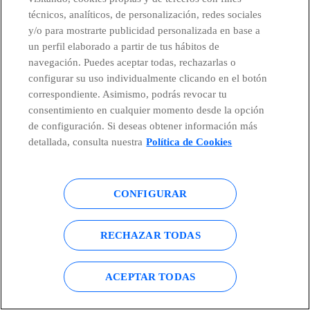
técnicos, analíticos, de personalización, redes sociales
Economía circular
y/o para mostrarte publicidad personalizada en base a
un perfil elaborado a partir de tus hábitos de
Digitalización verde
navegación. Puedes aceptar todas, rechazarlas o
configurar su uso individualmente clicando en el botón
Campos electromagnéticos
correspondiente. Asimismo, podrás revocar tu
consentimiento en cualquier momento desde la opción
de configuración. Si deseas obtener información más
detallada, consulta nuestra
Política de Cookies
CONFIGURAR
RECHAZAR TODAS
Ofrecer la mejor experiencia
digital a nuestros clientes.
ACEPTAR TODAS