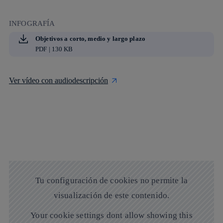
INFOGRAFÍA
Objetivos a corto, medio y largo plazo
PDF | 130 KB
Ver vídeo con audiodescripción
En el vídeo a que hay a continuación, hablamos sobre nues
Tu configuración de cookies no permite la
visualización de este contenido.
Your cookie settings dont allow showing this