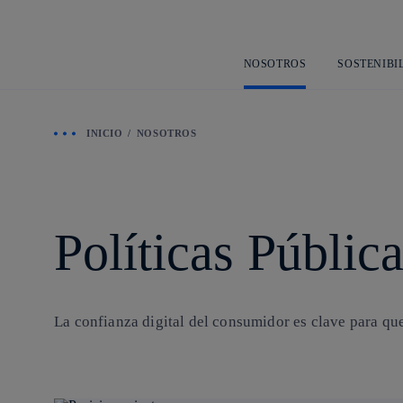
Más información sobre Posicionamiento
Más información sobre Telefónica Policy Lab
NOSOTROS
SOSTENIBI
INICIO
NOSOTROS
Políticas Públic
La
confianza digital
del consumidor es clave para que