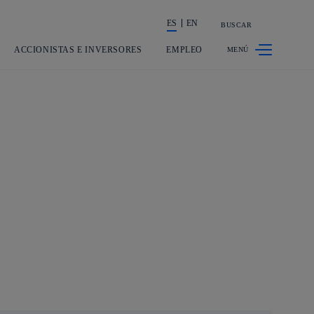
ES
EN
BUSCAR
La acción en accionistas e inversores
ACCIONISTAS E INVERSORES
EMPLEO