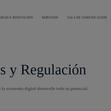
Saltar
al
contenido
principal
LIDAD E INNOVACIÓN
SERVICIOS
SALA DE COMUNICACIÓN
as y Regulación
 la economía digital desarrolle todo su potencial.