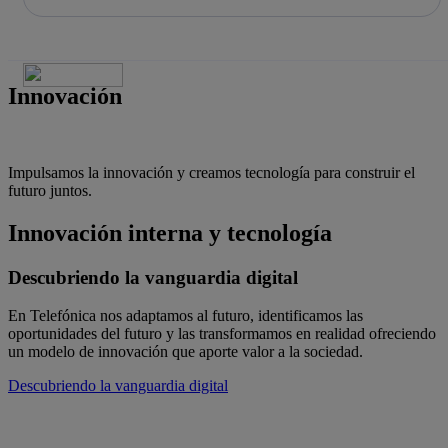
La acción en accionistas e inversores
Saltar
al
contenido
principal
Innovación
Impulsamos la innovación y creamos tecnología para construir el
futuro juntos.
Innovación interna y tecnología
Descubriendo la vanguardia digital
En Telefónica nos adaptamos al futuro, identificamos las
oportunidades del futuro y las transformamos en realidad ofreciendo
un modelo de innovación que aporte valor a la sociedad.
Descubriendo la vanguardia digital