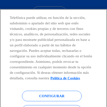
CONTACTO
Telefónica puede utilizar, en función de la sección,
subdominio o apartado del sitio web que estés
visitando, cookies propias y de terceros con fines
técnicos, analíticos, de personalización, redes sociales
Países y Unidades emergentes
y/o para mostrarte publicidad personalizada en base a
un perfil elaborado a partir de tus hábitos de
Canal de Denuncias
navegación. Puedes aceptar todas, rechazarlas o
configurar su uso individualmente clicando en el botón
correspondiente. Asimismo, podrás revocar tu
Centro Global Transparencia
consentimiento en cualquier momento desde la opción
de configuración. Si deseas obtener información más
detallada, consulta nuestra
Política de Cookies
© Telefónica S.A.
Configurar cookies
CONFIGURAR
Política de cookies
Aviso legal