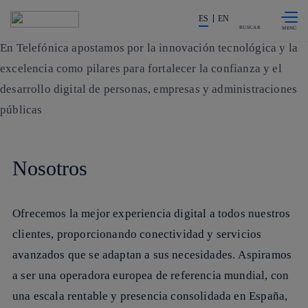
Más información sobre Misión
Más información sobre Estrategia
Más información sobre Principales datos
Más información sobre Políticas Públicas y Regulación
Más información sobre Marcas
Más información sobre Países y Unidades emergentes
Más información sobre Ética y Cumplimiento
Más información sobre Relación con Analistas
Más información sobre Proveedores
Más información sobre Partners
Más información sobre Contacto
Saltar al
La acción en accionistas e invers
contenido
ES
EN
principal
BUSCAR
En Telefónica apostamos por la
innovación tecnológica y la
excelencia
como pilares para fortalecer la confianza y el
desarrollo digital de personas, empresas y administraciones
públicas
Nosotros
Ofrecemos la mejor experiencia digital a todos nuestros
clientes, proporcionando conectividad y servicios
avanzados que se adaptan a sus necesidades. Aspiramos
a ser una
operadora europea de referencia mundial
, con
una escala rentable y presencia consolidada en España,