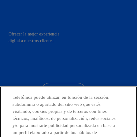
Ofrecer la mejor experiencia
digital a nuestros clientes.
facebook
linkedin
twitter
instagram
youtube
CONTACTO
Telefónica puede utilizar, en función de la sección,
subdominio o apartado del sitio web que estés
visitando, cookies propias y de terceros con fines
técnicos, analíticos, de personalización, redes sociales
Países y Unidades emergentes
y/o para mostrarte publicidad personalizada en base a
un perfil elaborado a partir de tus hábitos de
Canal de Denuncias