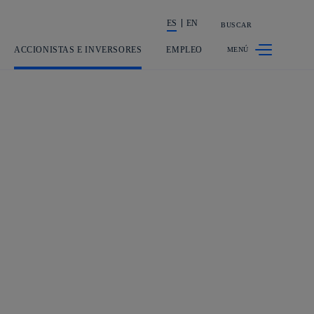
ES
EN
BUSCAR
La acción en accionistas e inversores
ACCIONISTAS E INVERSORES
EMPLEO