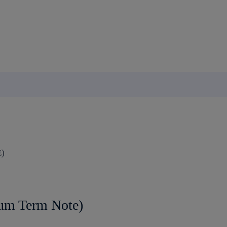
E)
um Term Note)