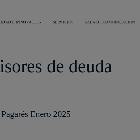
Saltar
al
contenido
principal
LIDAD E INNOVACIÓN
SERVICIOS
SALA DE COMUNICACIÓN
S
sores de deuda
 Pagarés Enero 2025