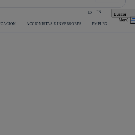
EN
ES
Buscar
La acción en accionistas e inversores
ICACIÓN
ACCIONISTAS E INVERSORES
EMPLEO