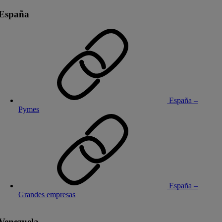
España
España –
Pymes
España –
Grandes empresas
Venezuela