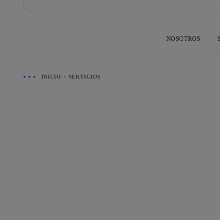
Saltar
al
contenido
principal
NOSOTROS
INICIO
SERVICIOS