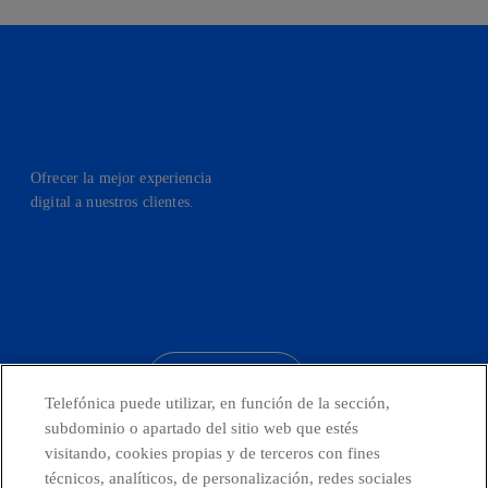
Ofrecer la mejor experiencia
digital a nuestros clientes.
facebook
linkedin
twitter
instagram
youtube
CONTACTO
Telefónica puede utilizar, en función de la sección,
subdominio o apartado del sitio web que estés
visitando, cookies propias y de terceros con fines
técnicos, analíticos, de personalización, redes sociales
Telefónica en redes sociales