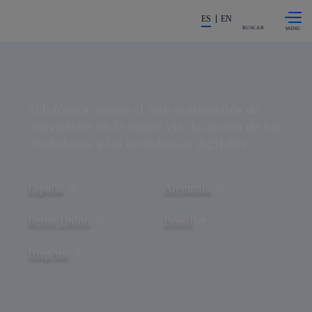
Saltar al
La acción en accionistas e invers
contenido
ES
EN
principal
BUSCAR
Telefónica: compañía líder en teleco
Telefónica asume el reto indiscutible de
convertirse en la
mejor vía de acceso de los
ciudadanos
a las tecnologías digitales
España
Alemania
Reino Unido
Brasil
HispAm