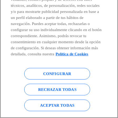
15 y 16 de junio de 2021
técnicos, analíticos, de personalización, redes sociales
y/o para mostrarte publicidad personalizada en base a
BOFA 2021 Global Telecom & Media Conference
un perfil elaborado a partir de tus hábitos de
navegación. Puedes aceptar todas, rechazarlas o
configurar su uso individualmente clicando en el botón
correspondiente. Asimismo, podrás revocar tu
consentimiento en cualquier momento desde la opción
de configuración. Si deseas obtener información más
22 y 23 de junio de 2021
detallada, consulta nuestra
Política de Cookies
AERI & BOFA Made in Iberia 2021
CONFIGURAR
RECHAZAR TODAS
29 de julio de 2021
ACEPTAR TODAS
Resultados Enero – Junio 2021