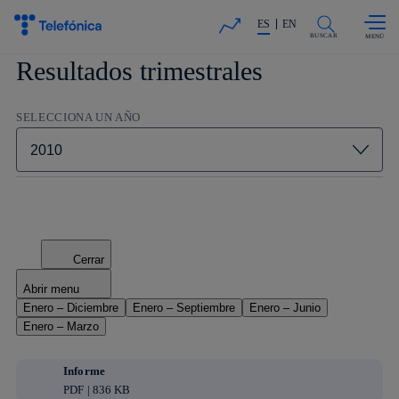
Saltar al
La acción en accionistas e invers
contenido
ES
EN
principal
BUSCAR
Resultados trimestrales
SELECCIONA UN AÑO
Cerrar
Abrir menu
Enero – Diciembre
Enero – Septiembre
Enero – Junio
Enero – Marzo
Informe
PDF | 836 KB