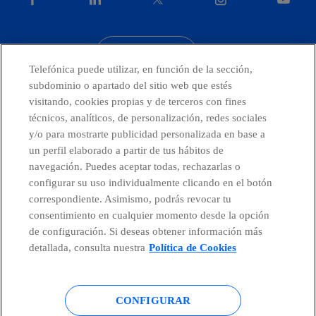
facebook
linkedin
twitter
instagram
youtube
CONTACTO
Telefónica puede utilizar, en función de la sección,
subdominio o apartado del sitio web que estés
visitando, cookies propias y de terceros con fines
técnicos, analíticos, de personalización, redes sociales
Países y Unidades emergentes
y/o para mostrarte publicidad personalizada en base a
un perfil elaborado a partir de tus hábitos de
Canal de Denuncias
navegación. Puedes aceptar todas, rechazarlas o
configurar su uso individualmente clicando en el botón
correspondiente. Asimismo, podrás revocar tu
Centro Global Transparencia
consentimiento en cualquier momento desde la opción
de configuración. Si deseas obtener información más
detallada, consulta nuestra
Política de Cookies
© Telefónica S.A.
Configurar cookies
CONFIGURAR
Política de cookies
Aviso legal