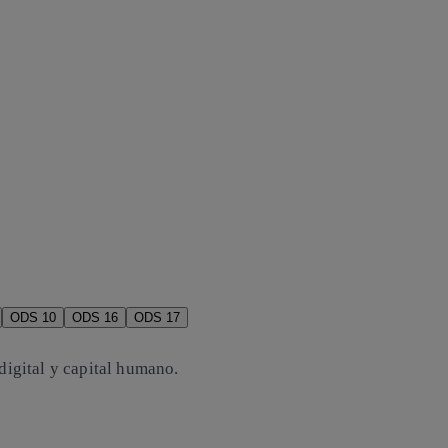
ODS 10
ODS 16
ODS 17
 digital y capital humano.