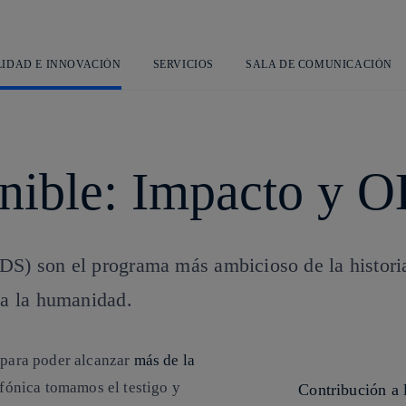
Saltar
al
contenido
principal
LIDAD E INNOVACIÓN
SERVICIOS
SALA DE COMUNICACIÓN
enible: Impacto y 
DS) son el programa más ambicioso de la historia
ta la humanidad.
s para poder alcanzar
más de la
fónica tomamos el testigo y
Contribución a 