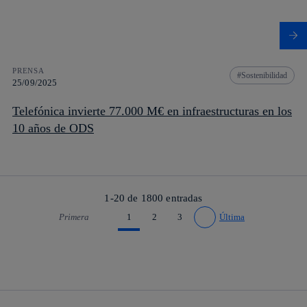
PRENSA
Sostenibilidad
25/09/2025
Telefónica invierte 77.000 M€ en infraestructuras en los
10 años de ODS
1-20 de
1800
entradas
Primera
1
2
3
Última
Ir a página anterior
Ir a página siguiente