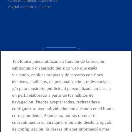
Ofrecer la mejor experiencia
digital a nuestros clientes.
facebook
linkedin
twitter
instagram
youtube
CONTACTO
Telefónica puede utilizar, en función de la sección,
subdominio o apartado del sitio web que estés
visitando, cookies propias y de terceros con fines
técnicos, analíticos, de personalización, redes sociales
Telefónica en redes sociales
y/o para mostrarte publicidad personalizada en base a
un perfil elaborado a partir de tus hábitos de
Canal de Denuncias
navegación. Puedes aceptar todas, rechazarlas o
configurar su uso individualmente clicando en el botón
correspondiente. Asimismo, podrás revocar tu
Centro Global Transparencia
consentimiento en cualquier momento desde la opción
de configuración. Si deseas obtener información más