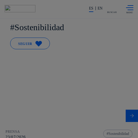
Saltar al
La acción en accionistas e invers
contenido
ES
EN
principal
BUSCAR
Sostenibilidad
SEGUIR
PRENSA
Sostenibilidad
23/07/2026