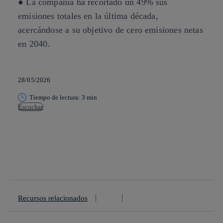
● La compañía ha recortado un 49% sus
emisiones totales en la última década,
acercándose a su objetivo de cero emisiones netas
en 2040.
28/05/2026
Tiempo de lectura: 3 min
Escuchar
Copiar enlace
Copiar enlace
facebook
twitter
whatsapp
linkedin
Recursos relacionados