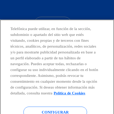
facebook
linkedin
twitter
instagram
youtube
CONTACTO
Telefónica puede utilizar, en función de la sección,
subdominio o apartado del sitio web que estés
visitando, cookies propias y de terceros con fines
técnicos, analíticos, de personalización, redes sociales
Telefónica en redes sociales
y/o para mostrarte publicidad personalizada en base a
un perfil elaborado a partir de tus hábitos de
Canal de Denuncias
navegación. Puedes aceptar todas, rechazarlas o
configurar su uso individualmente clicando en el botón
correspondiente. Asimismo, podrás revocar tu
Centro Global Transparencia
consentimiento en cualquier momento desde la opción
de configuración. Si deseas obtener información más
detallada, consulta nuestra
Política de Cookies
© Telefónica S.A.
Configurar cookies
CONFIGURAR
Política de cookies
Aviso legal