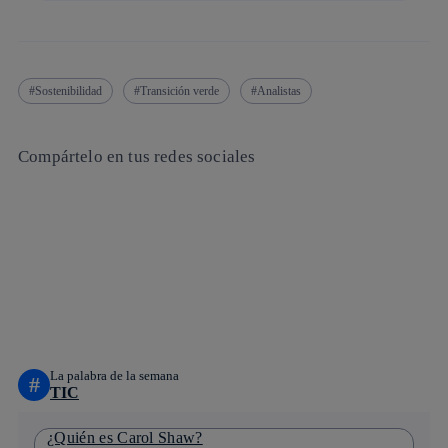
Sostenibilidad
Transición verde
Analistas
Compártelo en tus redes sociales
Copiar enlace
Copiar enlace
facebook
twitter
whatsapp
linkedin
La palabra de la semana
#
TIC
¿Quién es Carol Shaw?