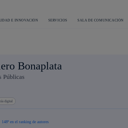
Saltar
al
contenido
principal
LIDAD E INNOVACIÓN
SERVICIOS
SALA DE COMUNICACIÓN
ero Bonaplata
s Públicas
ía digital
148º en el ranking de autores