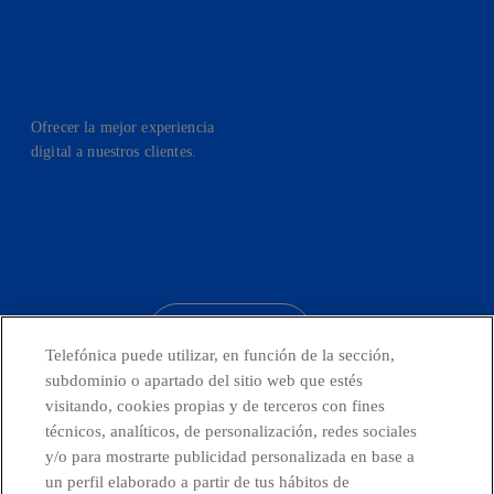
Ofrecer la mejor experiencia
digital a nuestros clientes.
facebook
linkedin
twitter
instagram
youtube
CONTACTO
Telefónica puede utilizar, en función de la sección,
subdominio o apartado del sitio web que estés
visitando, cookies propias y de terceros con fines
técnicos, analíticos, de personalización, redes sociales
Telefónica en redes sociales
y/o para mostrarte publicidad personalizada en base a
un perfil elaborado a partir de tus hábitos de