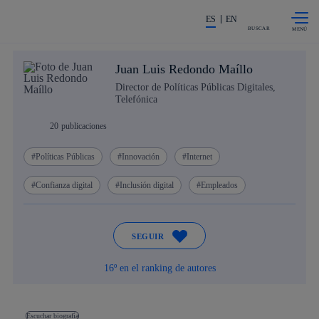
Saltar al
La acción en accionistas e invers
contenido
ES
EN
principal
BUSCAR
Juan Luis Redondo Maíllo
Director de Políticas Públicas Digitales,
Telefónica
20
publicaciones
Políticas Públicas
Innovación
Internet
Confianza digital
Inclusión digital
Empleados
SEGUIR
16º en el ranking de autores
Escuchar biografía