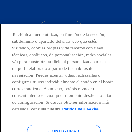
facebook
linkedin
twitter
instagram
youtube
CONTACTO
Telefónica puede utilizar, en función de la sección,
subdominio o apartado del sitio web que estés
visitando, cookies propias y de terceros con fines
técnicos, analíticos, de personalización, redes sociales
Telefónica en redes sociales
y/o para mostrarte publicidad personalizada en base a
un perfil elaborado a partir de tus hábitos de
Canal de Denuncias
navegación. Puedes aceptar todas, rechazarlas o
configurar su uso individualmente clicando en el botón
correspondiente. Asimismo, podrás revocar tu
Centro Global Transparencia
consentimiento en cualquier momento desde la opción
de configuración. Si deseas obtener información más
detallada, consulta nuestra
Política de Cookies
© Telefónica S.A.
Configurar cookies
CONFIGURAR
Política de cookies
Aviso legal