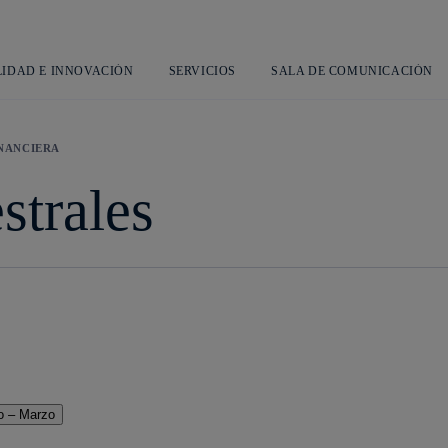
Saltar
L
al
contenido
principal
LIDAD E INNOVACIÓN
SERVICIOS
SALA DE COMUNICACIÓN
NANCIERA
strales
o – Marzo