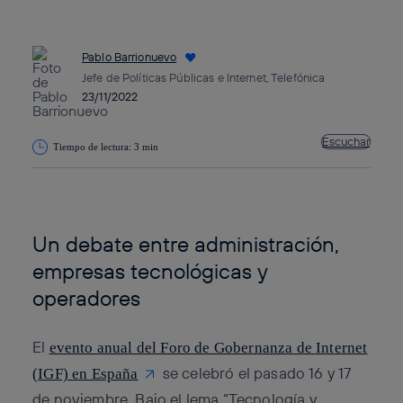
Pablo Barrionuevo
Jefe de Políticas Públicas e Internet, Telefónica
23/11/2022
Escuchar
Tiempo de lectura: 3 min
Copiar enlace
Copiar enlace
facebook
twitter
whatsapp
linkedin
Un debate entre administración,
empresas tecnológicas y
operadores
El
evento anual del Foro de Gobernanza de Internet
se celebró el pasado 16 y 17
(IGF) en España
de noviembre. Bajo el lema “Tecnología y