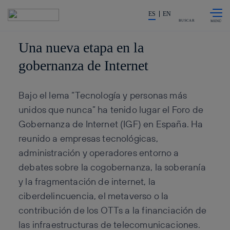
Saltar al
La acción en accionistas e inv
contenido
ES
EN
principal
BUSCAR
Una nueva etapa en la
gobernanza de Internet
Bajo el lema “Tecnología y personas más
unidos que nunca” ha tenido lugar el Foro de
Gobernanza de Internet (IGF) en España. Ha
reunido a empresas tecnológicas,
administración y operadores entorno a
debates sobre la cogobernanza, la soberanía
y la fragmentación de internet, la
ciberdelincuencia, el metaverso o la
contribución de los OTTs a la financiación de
las infraestructuras de telecomunicaciones.