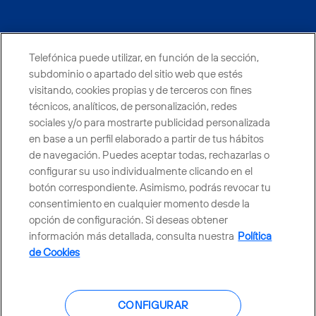
facebook
linkedin
twitter
instagram
youtube
Telefónica puede utilizar, en función de la sección,
CONTACTO
subdominio o apartado del sitio web que estés
visitando, cookies propias y de terceros con fines
técnicos, analíticos, de personalización, redes
sociales y/o para mostrarte publicidad personalizada
Telefónica en redes sociales
en base a un perfil elaborado a partir de tus hábitos
de navegación. Puedes aceptar todas, rechazarlas o
Canal de Denuncias
configurar su uso individualmente clicando en el
botón correspondiente. Asimismo, podrás revocar tu
consentimiento en cualquier momento desde la
Centro Global Transparencia
opción de configuración. Si deseas obtener
información más detallada, consulta nuestra
Política
de Cookies
© Telefónica S.A.
Configurar cookies
CONFIGURAR
Política de cookies
Aviso legal