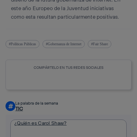
este año Europeo de la Juventud iniciativas
como esta resultan particularmente positivas.
Políticas Públicas
Gobernanza de Internet
Fair Share
COMPÁRTELO EN TUS REDES SOCIALES
Copiar enlace
Copiar enlace
facebook
twitter
whatsapp
linkedin
La palabra de la semana
#
TIC
¿Quién es Carol Shaw?