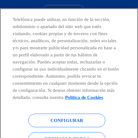
CONTACTO
Telefónica puede utilizar, en función de la sección,
subdominio o apartado del sitio web que estés
visitando, cookies propias y de terceros con fines
técnicos, analíticos, de personalización, redes sociales
Telefónica en redes sociales
y/o para mostrarte publicidad personalizada en base a
un perfil elaborado a partir de tus hábitos de
Canal de Denuncias
navegación. Puedes aceptar todas, rechazarlas o
configurar su uso individualmente clicando en el botón
correspondiente. Asimismo, podrás revocar tu
Centro Global Transparencia
consentimiento en cualquier momento desde la opción
de configuración. Si deseas obtener información más
detallada, consulta nuestra
Política de Cookies
© Telefónica S.A.
Configurar cookies
CONFIGURAR
Política de cookies
Aviso legal
Accesibilidad
Política de privacidad