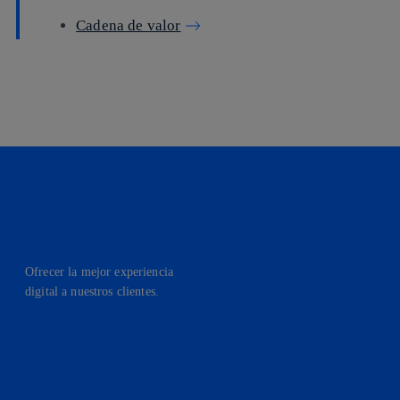
Cadena de valor
Ofrecer la mejor experiencia
digital a nuestros clientes.
facebook
linkedin
twitter
instagram
youtube