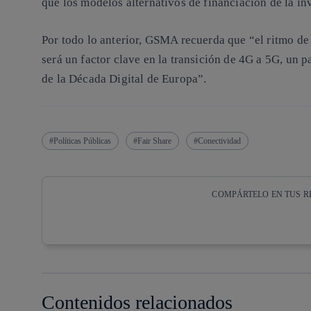
que los modelos alternativos de financiación de la in
Por todo lo anterior, GSMA recuerda que “el ritmo de
será un factor clave en la transición de 4G a 5G, un p
de la Década Digital de Europa”.
Políticas Públicas
Fair Share
Conectividad
COMPÁRTELO EN TUS R
Copiar enlace
Copiar enlace
facebook
twitter
Contenidos relacionados