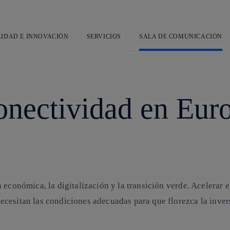
Saltar
al
contenido
principal
LIDAD E INNOVACIÓN
SERVICIOS
SALA DE COMUNICACIÓN
conectividad en Eur
 económica, la digitalización y la transición verde. Acelerar 
cesitan las condiciones adecuadas para que florezca la invers