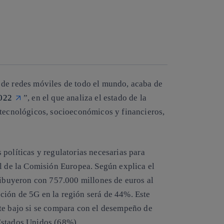
Copiar enlace
Copiar enlace
facebook
twitter
whatsapp
linkedin
 de redes móviles de todo el mundo, acaba de
022
”, en el que analiza el estado de la
 tecnológicos, socioeconómicos y financieros,
políticas y regulatorias necesarias para
al de la Comisión Europea. Según explica el
ribuyeron con 757.000 millones de euros al
ción de 5G en la región será de 44%. Este
te bajo si se compara con el desempeño de
Estados Unidos (68%).