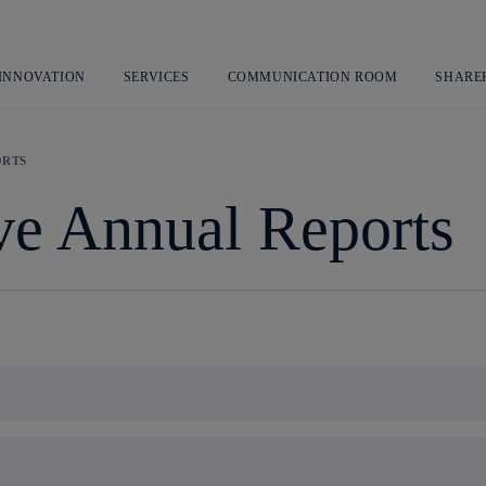
Skip
to
content
 INNOVATION
SERVICES
COMMUNICATION ROOM
SHARE
ORTS
ive Annual Reports