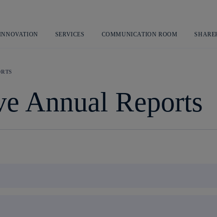
Skip
to
content
 INNOVATION
SERVICES
COMMUNICATION ROOM
SHARE
ORTS
ive Annual Reports