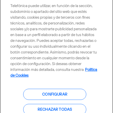
Telefónica puede utilizar, en función de la sección,
CONTACTO
subdominio o apartado del sitio web que estés
visitando, cookies propias y de terceros con fines
técnicos, analíticos, de personalización, redes
sociales y/o para mostrarte publicidad personalizada
Telefónica en redes sociales
en base a un perfil elaborado a partir de tus hábitos
de navegación. Puedes aceptar todas, rechazarlas o
Canal de Denuncias
configurar su uso individualmente clicando en el
botón correspondiente. Asimismo, podrás revocar tu
consentimiento en cualquier momento desde la
Centro Global Transparencia
opción de configuración. Si deseas obtener
información más detallada, consulta nuestra
Política
de Cookies
© Telefónica S.A.
Configurar cookies
CONFIGURAR
Política de cookies
Aviso legal
Accesibilidad
Política de privacidad
RECHAZAR TODAS