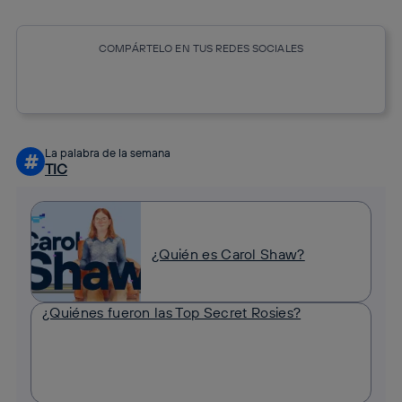
COMPÁRTELO EN TUS REDES SOCIALES
Copiar enlace
Copiar enlace
facebook
twitter
whatsapp
linkedin
La palabra de la semana
#
TIC
¿Quién es Carol Shaw?
¿Quiénes fueron las Top Secret Rosies?