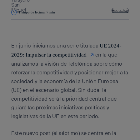
Escuchar
Tiempo de lectura: 7 min
Copiar enlace
Copiar enlace
facebook
twitter
whatsapp
linkedin
En junio iniciamos una serie titulada
UE 2024-
en la que
2029: Impulsar la competitividad
analizamos la visión de Telefónica sobre cómo
reforzar la competitividad y posicionar mejor a la
sociedad y la economía de la Unión Europea
(UE) en el escenario global. Sin duda, la
competitividad será la prioridad central que
guiará las próximas iniciativas políticas y
legislativas de la UE en este periodo.
Este nuevo post (el séptimo) se centra en la