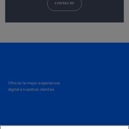
CONTACTO
Ofrecer la mejor experiencia
digital a nuestros clientes.
facebook
linkedin
twitter
instagram
youtube