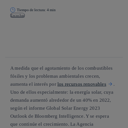
Tiempo de lectura: 4 min
Escuchar
Copiar enlace
Copiar enlace
facebook
twitter
whatsapp
linkedin
A medida que el agotamiento de los combustibles
fósiles y los problemas ambientales crecen,
aumenta el interés por
los recursos renovables
.
Uno de ellos especialmente: la energía solar, cuya
demanda aumentó alrededor de un 40% en 2022,
según el informe Global Solar Energy 2023
Outlook de Bloomberg Intelligence. Y se espera
que continúe el crecimiento. La Agencia