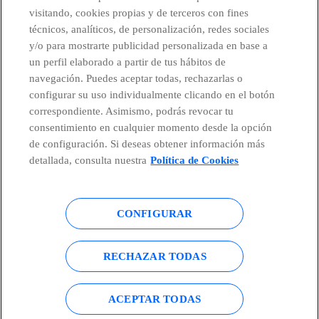
visitando, cookies propias y de terceros con fines
técnicos, analíticos, de personalización, redes sociales
Telefónica en redes sociales
y/o para mostrarte publicidad personalizada en base a
un perfil elaborado a partir de tus hábitos de
Canal de Denuncias
navegación. Puedes aceptar todas, rechazarlas o
configurar su uso individualmente clicando en el botón
correspondiente. Asimismo, podrás revocar tu
Centro Global Transparencia
consentimiento en cualquier momento desde la opción
de configuración. Si deseas obtener información más
detallada, consulta nuestra
Política de Cookies
© Telefónica S.A.
Configurar cookies
CONFIGURAR
Política de cookies
Aviso legal
Accesibilidad
Política de privacidad
RECHAZAR TODAS
Mapa del sitio
ACEPTAR TODAS