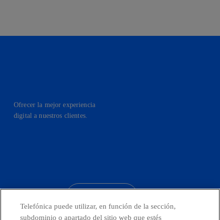
Ofrecer la mejor experiencia
digital a nuestros clientes.
facebook
linkedin
twitter
instagram
youtube
CONTACTO
Telefónica puede utilizar, en función de la sección,
subdominio o apartado del sitio web que estés