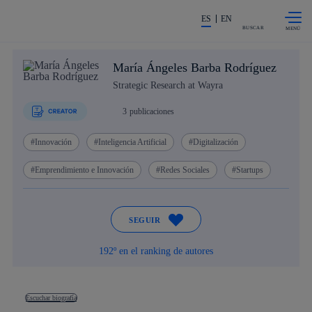
Saltar al
La acción en accionistas e invers
contenido
ES
EN
principal
BUSCAR
María Ángeles Barba Rodríguez
Strategic Research at Wayra
3
publicaciones
Innovación
Inteligencia Artificial
Digitalización
Emprendimiento e Innovación
Redes Sociales
Startups
SEGUIR
192º en el ranking de autores
Escuchar biografía