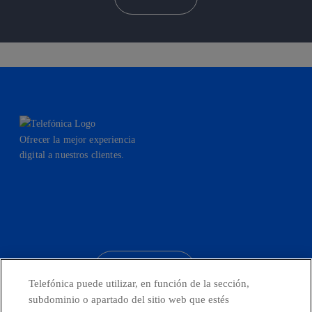
Ofrecer la mejor experiencia
digital a nuestros clientes.
facebook
linkedin
twitter
instagram
youtube
CONTACTO
Telefónica puede utilizar, en función de la sección,
subdominio o apartado del sitio web que estés