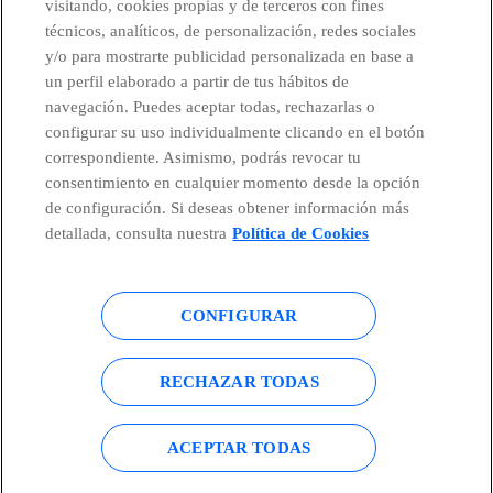
visitando, cookies propias y de terceros con fines
técnicos, analíticos, de personalización, redes sociales
Países y Unidades emergentes
y/o para mostrarte publicidad personalizada en base a
un perfil elaborado a partir de tus hábitos de
Canal de Denuncias
navegación. Puedes aceptar todas, rechazarlas o
configurar su uso individualmente clicando en el botón
correspondiente. Asimismo, podrás revocar tu
Centro Global Transparencia
consentimiento en cualquier momento desde la opción
de configuración. Si deseas obtener información más
detallada, consulta nuestra
Política de Cookies
© Telefónica S.A.
Configurar cookies
CONFIGURAR
Política de cookies
Aviso legal
Accesibilidad
Política de privacidad
RECHAZAR TODAS
Mapa del sitio
ACEPTAR TODAS