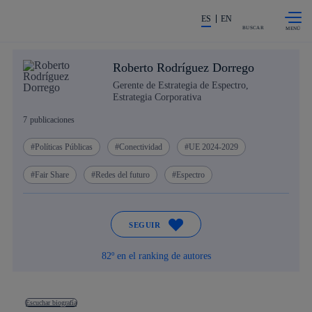
Saltar al
La acción en accionistas e invers
contenido
ES
EN
principal
BUSCAR
Roberto Rodríguez Dorrego
Gerente de Estrategia de Espectro,
Estrategia Corporativa
7
publicaciones
Políticas Públicas
Conectividad
UE 2024-2029
Fair Share
Redes del futuro
Espectro
SEGUIR
82º en el ranking de autores
Escuchar biografía