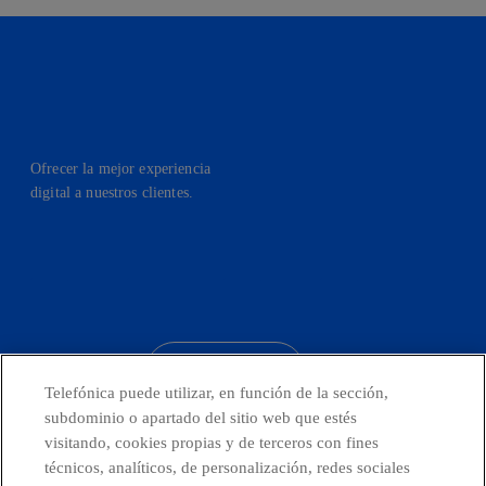
Ofrecer la mejor experiencia
digital a nuestros clientes.
facebook
linkedin
twitter
instagram
youtube
CONTACTO
Telefónica puede utilizar, en función de la sección,
subdominio o apartado del sitio web que estés
visitando, cookies propias y de terceros con fines
técnicos, analíticos, de personalización, redes sociales
Telefónica en redes sociales