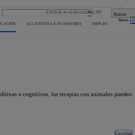
La acción en accionistas e inversores
EN
ES
Buscar
ICACIÓN
ACCIONISTAS E INVERSORES
EMPLEO
itivas o cognitivas, las terapias con animales pueden
Escuchar