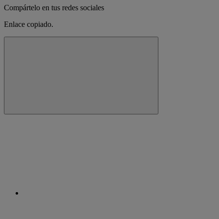
Compártelo en tus redes sociales
Enlace copiado.
Cerrar mensaje de alerta
Copiar enlace
Copiar enlace
facebook