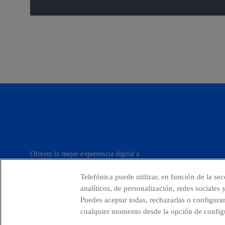
Ofrecer la mejor experiencia digital a
nuestros clientes.
Telefónica puede utilizar, en función de la se
analíticos, de personalización, redes sociales
Puedes aceptar todas, rechazarlas o configura
Telefónica en redes sociales
Canal de Denu
cualquier momento desde la opción de configu