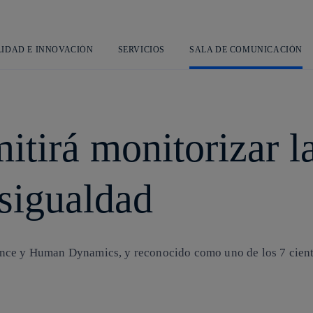
Saltar
al
contenido
principal
LIDAD E INNOVACIÓN
SERVICIOS
SALA DE COMUNICACIÓN
itirá monitorizar l
esigualdad
ence y Human Dynamics, y reconocido como uno de los 7 cient