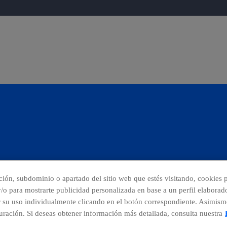
cción, subdominio o apartado del sitio web que estés visitando, cookies p
 y/o para mostrarte publicidad personalizada en base a un perfil elaborad
r su uso individualmente clicando en el botón correspondiente. Asimism
ncias
Centro Global Transparencia
ración. Si deseas obtener información más detallada, consulta nuestra