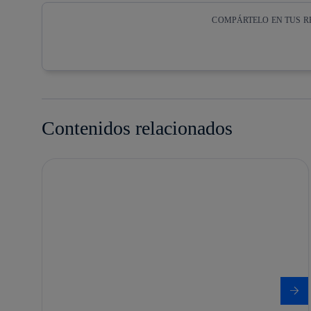
COMPÁRTELO EN TUS R
Copiar enlace
Copiar enlace
facebook
twitter
Contenidos relacionados