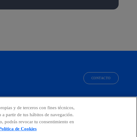
CONTACTO
facebook
linkedin
twitter
instagram
youtube
ropias y de terceros con fines técnicos,
o a partir de tus hábitos de navegación.
o, podrás revocar tu consentimiento en
Política de Cookies