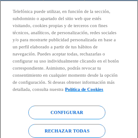
CONTACTO
Telefónica puede utilizar, en función de la sección,
subdominio o apartado del sitio web que estés
visitando, cookies propias y de terceros con fines
técnicos, analíticos, de personalización, redes sociales
Telefónica en redes sociales
y/o para mostrarte publicidad personalizada en base a
un perfil elaborado a partir de tus hábitos de
Canal de Denuncias
navegación. Puedes aceptar todas, rechazarlas o
configurar su uso individualmente clicando en el botón
correspondiente. Asimismo, podrás revocar tu
Centro Global Transparencia
consentimiento en cualquier momento desde la opción
de configuración. Si deseas obtener información más
detallada, consulta nuestra
Política de Cookies
© Telefónica S.A.
Configurar cookies
CONFIGURAR
Política de cookies
Aviso legal
Accesibilidad
Política de privacidad
RECHAZAR TODAS