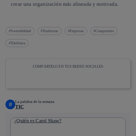
crear una organización más alineada y motivada.
Sostenibilidad
Tendencias
Empresas
Compromiso
Telefónica
COMPÁRTELO EN TUS REDES SOCIALES
Copiar enlace
Copiar enlace
facebook
twitter
whatsapp
linkedin
La palabra de la semana
#
TIC
¿Quién es Carol Shaw?