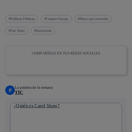
Políticas Públicas
Connect Europe
Marco pro inversión
Fair Share
Innovación
COMPÁRTELO EN TUS REDES SOCIALES
Copiar enlace
Copiar enlace
facebook
twitter
whatsapp
linkedin
La palabra de la semana
#
TIC
¿Quién es Carol Shaw?