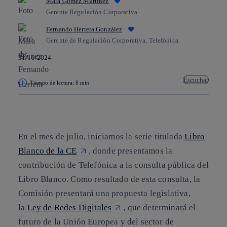
Mara Gómez Martínez
Gerente Regulación Corporativa
Fernando Herrera González
Gerente de Regulación Corporativa, Telefónica
31/10/2024
Escuchar
Tiempo de lectura: 8 min
Copiar enlace
Copiar enlace
facebook
twitter
whatsapp
linkedin
En el mes de julio, iniciamos la serie titulada
Libro
Blanco de la CE
, donde presentamos la
contribución de Telefónica a la consulta pública del
Libro Blanco. Como resultado de esta consulta, la
Comisión presentará una propuesta legislativa,
la
Ley de Redes Digitales
, que determinará el
futuro de la Unión Europea y del sector de