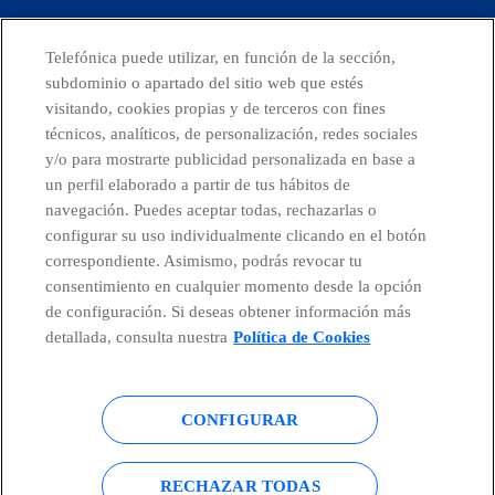
Telefónica puede utilizar, en función de la sección,
facebook
linkedin
twitter
instagram
youtube
subdominio o apartado del sitio web que estés
visitando, cookies propias y de terceros con fines
técnicos, analíticos, de personalización, redes sociales
CONTACTO
y/o para mostrarte publicidad personalizada en base a
un perfil elaborado a partir de tus hábitos de
navegación. Puedes aceptar todas, rechazarlas o
configurar su uso individualmente clicando en el botón
Telefónica en redes sociales
correspondiente. Asimismo, podrás revocar tu
consentimiento en cualquier momento desde la opción
de configuración. Si deseas obtener información más
Canal de Denuncias
detallada, consulta nuestra
Política de Cookies
Centro Global Transparencia
CONFIGURAR
RECHAZAR TODAS
© Telefónica S.A.
Configurar cookies