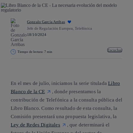
Gonzalo García Arribas
Jefe de Regulación Europea, Telefónica
18/10/2024
Escuchar
Tiempo de lectura: 7 min
Copiar enlace
Copiar enlace
facebook
twitter
whatsapp
linkedin
En el mes de julio, iniciamos la serie titulada
Libro
Blanco de la CE
, donde presentamos la
contribución de Telefónica a la consulta pública del
Libro Blanco. Como resultado de esta consulta, la
Comisión presentará una propuesta legislativa, la
Ley de Redes Digitales
, que determinará el