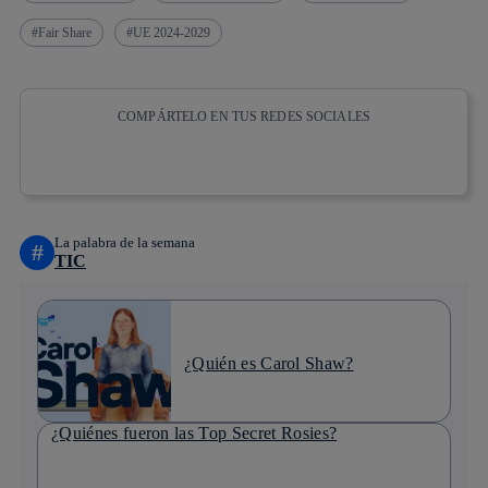
Fair Share
UE 2024-2029
COMPÁRTELO EN TUS REDES SOCIALES
Copiar enlace
Copiar enlace
facebook
twitter
whatsapp
linkedin
La palabra de la semana
#
TIC
¿Quién es Carol Shaw?
¿Quiénes fueron las Top Secret Rosies?