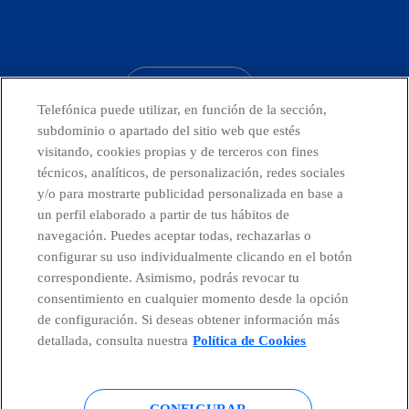
facebook
linkedin
twitter
instagram
youtube
CONTACTO
Telefónica puede utilizar, en función de la sección,
subdominio o apartado del sitio web que estés
visitando, cookies propias y de terceros con fines
técnicos, analíticos, de personalización, redes sociales
Telefónica en redes sociales
y/o para mostrarte publicidad personalizada en base a
un perfil elaborado a partir de tus hábitos de
Canal de Denuncias
navegación. Puedes aceptar todas, rechazarlas o
configurar su uso individualmente clicando en el botón
correspondiente. Asimismo, podrás revocar tu
Centro Global Transparencia
consentimiento en cualquier momento desde la opción
de configuración. Si deseas obtener información más
detallada, consulta nuestra
Política de Cookies
© Telefónica S.A.
Configurar cookies
CONFIGURAR