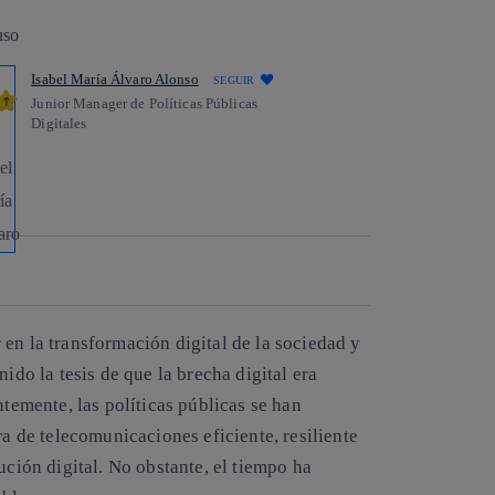
Isabel María Álvaro Alonso
SEGUIR
Junior Manager de Políticas Públicas
Digitales
Copiar enlace
Copiar enlace
facebook
twitter
whatsapp
linkedin
en la transformación digital de la sociedad y
ido la tesis de que la brecha digital era
mente, las políticas públicas se han
ra de telecomunicaciones eficiente, resiliente
ución digital. No obstante, el tiempo ha