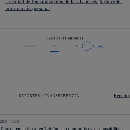
La mitad de los ciudadanos de la UE no les gusta ceder
información personal
1-20 de
41
entradas
Primera
1
2
3
Última
Ir a página anterior
Ir a página siguiente
Reportes
REPORTES #TRANSPARENCIA
28/04/2026
Transparencia Fiscal en Telefónica: compromiso y responsabilidad