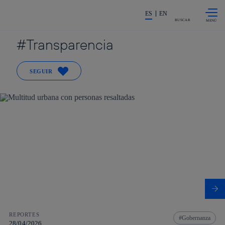
Saltar al
La acción en accionistas e invers
contenido
ES
EN
principal
BUSCAR
Transparencia
SEGUIR
REPORTES
Gobernanza
28/04/2026