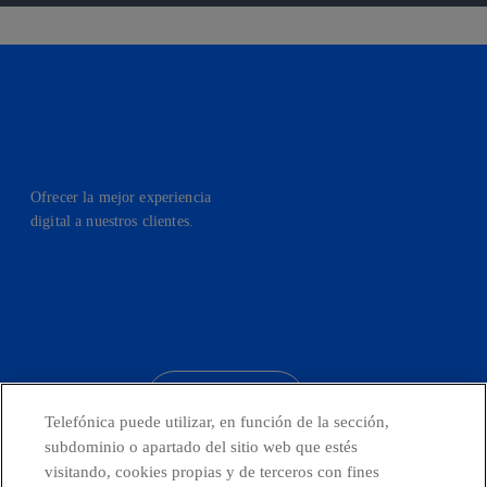
Ofrecer la mejor experiencia
digital a nuestros clientes.
facebook
linkedin
twitter
instagram
youtube
CONTACTO
Telefónica puede utilizar, en función de la sección,
subdominio o apartado del sitio web que estés
visitando, cookies propias y de terceros con fines