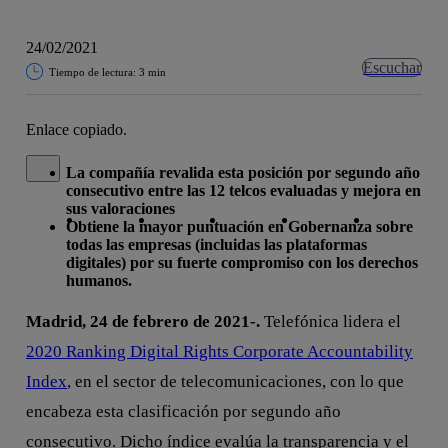
24/02/2021
Escuchar
Tiempo de lectura: 3 min
Enlace copiado.
Cerrar mensaje de alerta
La compañía revalida esta posición por segundo año
consecutivo entre las 12 telcos evaluadas y mejora en
Copiar enlace
Copiar enlace
facebook
twitter
whatsapp
linkedin
sus valoraciones
Obtiene la mayor puntuación en Gobernanza sobre
todas las empresas (incluidas las plataformas
digitales) por su fuerte compromiso con los derechos
humanos.
Madrid, 24 de febrero de 2021-.
Telefónica lidera el
2020 Ranking Digital Rights Corporate Accountability
Index
, en el sector de telecomunicaciones, con lo que
encabeza esta clasificación por segundo año
consecutivo. Dicho índice evalúa la transparencia y el