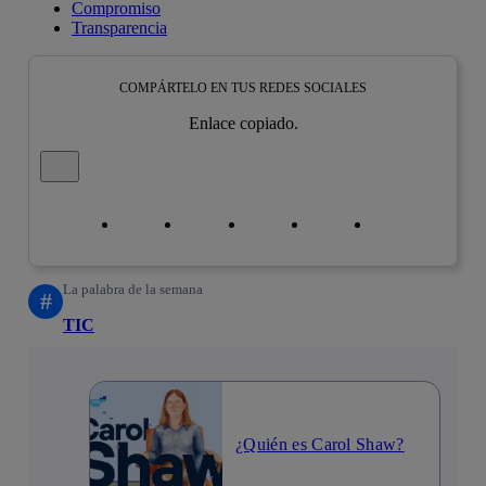
Compromiso
Transparencia
COMPÁRTELO EN TUS REDES SOCIALES
Enlace copiado.
Cerrar mensaje de alerta
Copiar enlace
Copiar enlace
facebook
twitter
whatsapp
linkedin
La palabra de la semana
#
TIC
¿Quién es Carol Shaw?