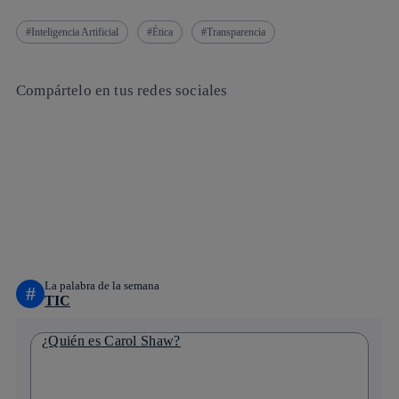
Inteligencia Artificial
Ética
Transparencia
Compártelo en tus redes sociales
Copiar enlace
Copiar enlace
facebook
twitter
whatsapp
linkedin
La palabra de la semana
#
TIC
¿Quién es Carol Shaw?