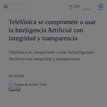
Saltar al
La acción en accionistas e invers
contenido
ES
EN
principal
BUSCAR
Telefónica se compromete a usar
la Inteligencia Artificial con
integridad y transparencia
Telefónica se compromete a usar la Inteligencia
Artificial con integridad y transparencia
30/10/2018
Tiempo de lectura: 3 min
Escuchar
Copiar enlace
Copiar enlace
facebook
twitter