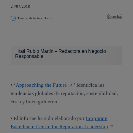
24/04/2018
Escuchar
Tiempo de lectura: 3 min
Copiar enlace
Copiar enlace
facebook
twitter
whatsapp
linkedin
Irati Rubio Martín – Redactora en Negocio
Responsable
• ‘
Approaching the Future
’ identifica las
tendencias globales de reputación, sostenibilidad,
ética y buen gobierno.
• El informe ha sido elaborado por
Corporate
Excellence-Centre for Reputation Leadership