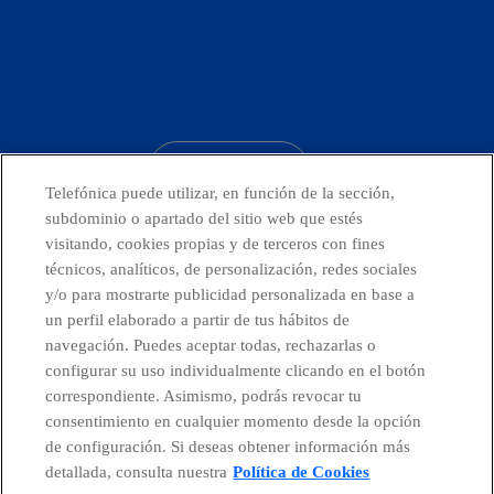
facebook
linkedin
twitter
instagram
youtube
CONTACTO
Telefónica puede utilizar, en función de la sección,
subdominio o apartado del sitio web que estés
visitando, cookies propias y de terceros con fines
técnicos, analíticos, de personalización, redes sociales
Países y Unidades emergentes
y/o para mostrarte publicidad personalizada en base a
un perfil elaborado a partir de tus hábitos de
Canal de Denuncias
navegación. Puedes aceptar todas, rechazarlas o
configurar su uso individualmente clicando en el botón
correspondiente. Asimismo, podrás revocar tu
Centro Global Transparencia
consentimiento en cualquier momento desde la opción
de configuración. Si deseas obtener información más
detallada, consulta nuestra
Política de Cookies