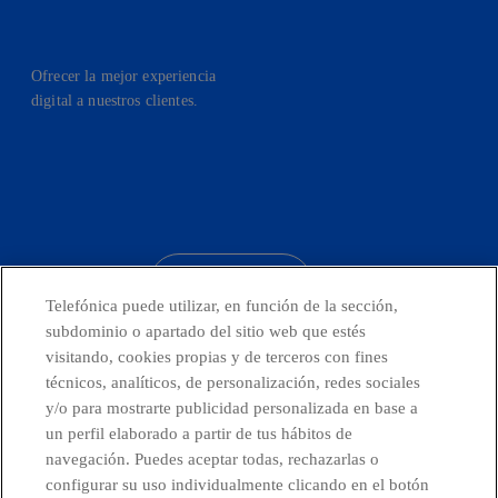
Ofrecer la mejor experiencia
digital a nuestros clientes.
facebook
linkedin
twitter
instagram
youtube
CONTACTO
Telefónica puede utilizar, en función de la sección,
subdominio o apartado del sitio web que estés
visitando, cookies propias y de terceros con fines
técnicos, analíticos, de personalización, redes sociales
Telefónica en redes sociales
y/o para mostrarte publicidad personalizada en base a
un perfil elaborado a partir de tus hábitos de
Canal de Denuncias
navegación. Puedes aceptar todas, rechazarlas o
configurar su uso individualmente clicando en el botón