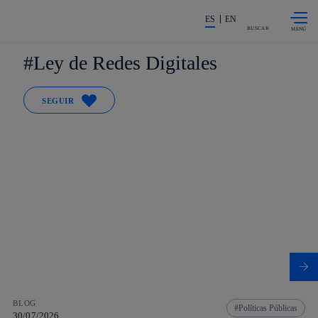
Saltar al
La acción en accionistas e invers
contenido
ES
EN
principal
BUSCAR
Ley de Redes Digitales
SEGUIR
BLOG
Políticas Públicas
30/07/2026