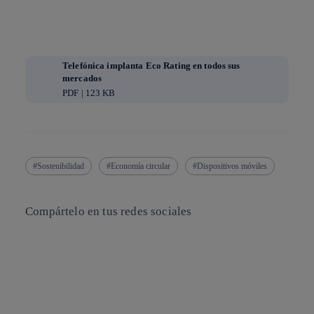
Telefónica implanta Eco Rating en todos sus
mercados
PDF | 123 KB
Sostenibilidad
Economía circular
Dispositivos móviles
Compártelo en tus redes sociales
Copiar enlace
Copiar enlace
facebook
twitter
whatsapp