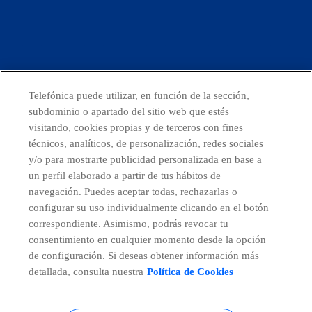
facebook
linkedin
twitter
instagram
youtube
Telefónica puede utilizar, en función de la sección,
CONTACTO
subdominio o apartado del sitio web que estés
visitando, cookies propias y de terceros con fines
técnicos, analíticos, de personalización, redes sociales
y/o para mostrarte publicidad personalizada en base a
Telefónica en redes sociales
un perfil elaborado a partir de tus hábitos de
navegación. Puedes aceptar todas, rechazarlas o
configurar su uso individualmente clicando en el botón
Canal de Denuncias
correspondiente. Asimismo, podrás revocar tu
consentimiento en cualquier momento desde la opción
Centro Global Transparencia
de configuración. Si deseas obtener información más
detallada, consulta nuestra
Política de Cookies