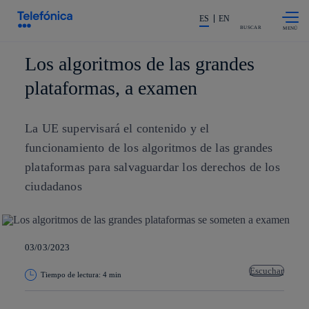
Saltar al
La acción en accionistas e invers
contenido
ES
EN
principal
BUSCAR
Los algoritmos de las grandes
plataformas, a examen
La UE supervisará el contenido y el
funcionamiento de los algoritmos de las grandes
plataformas para salvaguardar los derechos de los
ciudadanos
03/03/2023
Escuchar
Tiempo de lectura: 4 min
Copiar enlace
Copiar enlace
facebook
twitter
whatsapp
linkedin