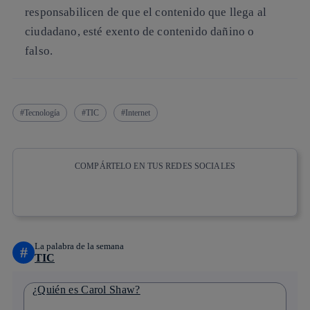
responsabilicen de que el contenido que llega al
ciudadano, esté exento de contenido dañino o
falso.
Tecnología
TIC
Internet
COMPÁRTELO EN TUS REDES SOCIALES
Copiar enlace
Copiar enlace
facebook
twitter
whatsapp
linkedin
La palabra de la semana
#
TIC
¿Quién es Carol Shaw?