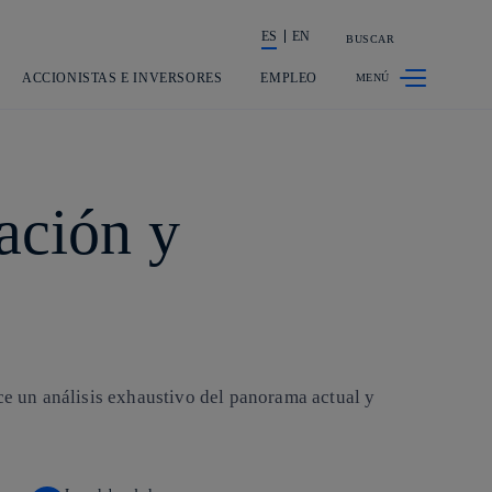
ES
EN
BUSCAR
La acción en accionistas e inversores
ACCIONISTAS E INVERSORES
EMPLEO
vación y
e un análisis exhaustivo del panorama actual y