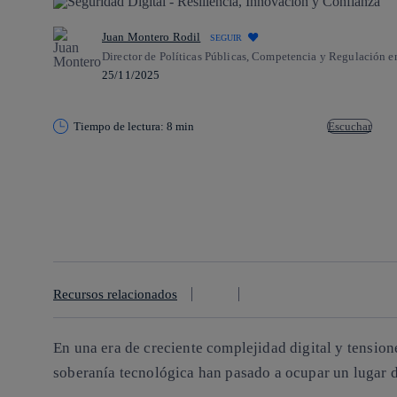
Juan Montero Rodil
SEGUIR
Director de Políticas Públicas, Competencia y Regulación e
25/11/2025
Tiempo de lectura: 8 min
Escuchar
Copiar enlace
Copiar enlace
facebook
twitter
whatsapp
linkedin
Recursos relacionados
En una era de creciente complejidad digital y tension
soberanía tecnológica han pasado a ocupar un lugar d