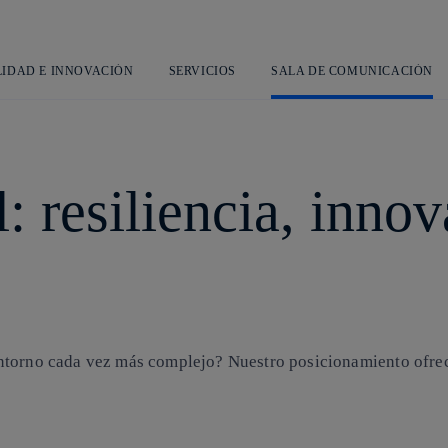
Saltar
al
contenido
principal
LIDAD E INNOVACIÓN
SERVICIOS
SALA DE COMUNICACIÓN
: resiliencia, inno
ntorno cada vez más complejo? Nuestro posicionamiento ofrec