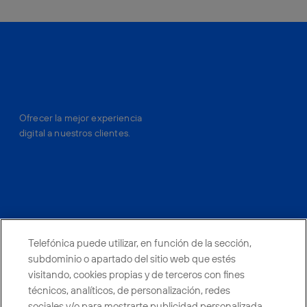
Ofrecer la mejor experiencia
digital a nuestros clientes.
facebook
linkedin
twitter
instagram
youtube
Telefónica puede utilizar, en función de la sección,
CONTACTO
subdominio o apartado del sitio web que estés
visitando, cookies propias y de terceros con fines
técnicos, analíticos, de personalización, redes
sociales y/o para mostrarte publicidad personalizada
Telefónica en redes sociales