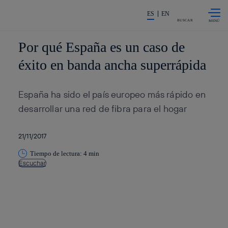
Saltar al
La acción en accionistas e inv
contenido
ES
EN
principal
BUSCAR
Por qué España es un caso de
éxito en banda ancha superrápida
España ha sido el país europeo más rápido en
desarrollar una red de fibra para el hogar
21/11/2017
Tiempo de lectura: 4 min
Escuchar
Copiar enlace
Copiar enlace
facebook
twitter
whatsapp
linkedin