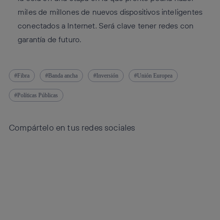
miles de millones de nuevos dispositivos inteligentes
conectados a Internet. Será clave tener redes con
garantía de futuro.
Fibra
Banda ancha
Inversión
Unión Europea
Políticas Públicas
Compártelo en tus redes sociales
Copiar enlace
Copiar enlace
facebook
twitter
whatsapp
linkedin