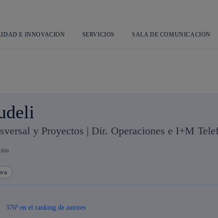
Saltar
al
contenido
principal
LIDAD E INNOVACIÓN
SERVICIOS
SALA DE COMUNICACIÓN
udeli
sversal y Proyectos | Dir. Operaciones e I+M Tele
ción
bra
376º en el ranking de autores