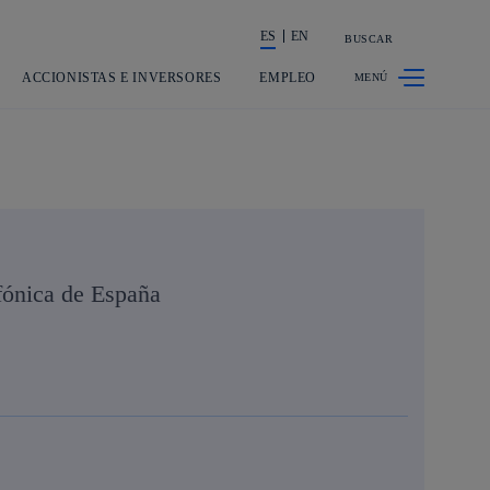
ES
EN
BUSCAR
La acción en accionistas e inversores
ACCIONISTAS E INVERSORES
EMPLEO
fónica de España