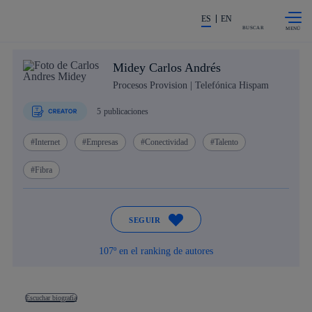
Saltar al
La acción en accionistas e invers
contenido
ES
EN
principal
BUSCAR
Midey Carlos Andrés
Procesos Provision | Telefónica Hispam
5
publicaciones
Internet
Empresas
Conectividad
Talento
Fibra
SEGUIR
107º en el ranking de autores
Escuchar biografía