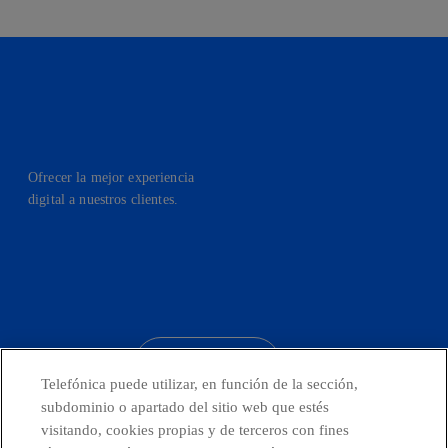
Ofrecer la mejor experiencia
digital a nuestros clientes.
facebook
linkedin
twitter
instagram
youtube
CONTACTO
Telefónica puede utilizar, en función de la sección,
subdominio o apartado del sitio web que estés
visitando, cookies propias y de terceros con fines