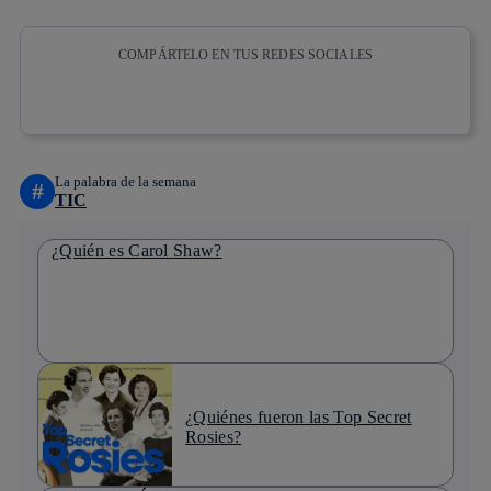
COMPÁRTELO EN TUS REDES SOCIALES
Copiar enlace
Copiar enlace
facebook
twitter
whatsapp
linkedin
La palabra de la semana
#
TIC
¿Quién es Carol Shaw?
¿Quiénes fueron las Top Secret
Rosies?