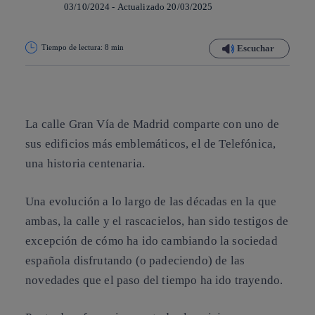
03/10/2024
-
Actualizado
20/03/2025
Tiempo de lectura: 8 min
Escuchar
Copiar enlace
Copiar enlace
facebook
twitter
whatsapp
linkedin
La calle Gran Vía de Madrid comparte con uno de
sus edificios más emblemáticos, el de Telefónica,
una historia centenaria.
Una evolución a lo largo de las décadas en la que
ambas, la calle y el rascacielos, han sido testigos de
excepción de cómo ha ido cambiando la sociedad
española disfrutando (o padeciendo) de las
novedades que el paso del tiempo ha ido trayendo.