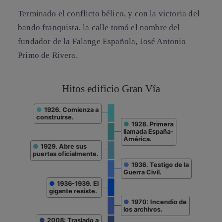
Terminado el conflicto bélico, y con la victoria del
bando franquista, la calle tomó el nombre del
fundador de la Falange Española, José Antonio
Primo de Rivera.
Hitos edificio Gran Vía
Hitos edificio Gran Vía
Este es un gráfico tipo timeline con 9 puntos de información
●
1926. Comienza a
El siguiente gráfico es un timeline con los principales hitos histó
construirse.
●
1928. Primera
llamada España-
América.
●
1929. Abre sus
puertas oficialmente.
●
1936. Testigo de la
Guerra Civil.
●
1936-1939. El
gigante resiste.
●
1970: Incendio de
los archivos.
●
2008: Traslado a