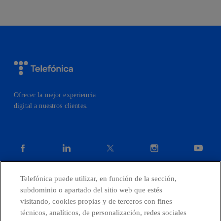
Ofrecer la mejor experiencia
digital a nuestros clientes.
facebook
linkedin
twitter
instagram
youtube
Telefónica puede utilizar, en función de la sección,
CONTACTO
subdominio o apartado del sitio web que estés
visitando, cookies propias y de terceros con fines
técnicos, analíticos, de personalización, redes sociales